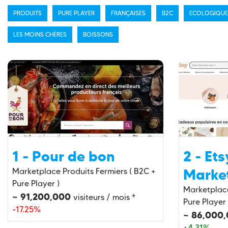
PRODUITS
PURE PLAYER
FRANÇAISES
B2C
ECOLOGIQUE
LES MOINS CHÈRES
BOISSONS
1 - Pour de bon
2 - Ets
Marke
Marketplace Produits Fermiers ( B2C +
Pure Player )
Marketplace 
~ 91,200,000
visiteurs / mois *
Pure Player 
-17.25%
~ 86,000
+4.31%