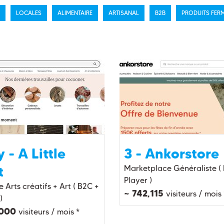
LOCALES
ALIMENTAIRE
ARTISANAL
B2B
PRODUITS FERM
y - A Little
3 - Ankorstore
t
Marketplace Généraliste (
Player )
Arts créatifs + Art ( B2C +
~ 742,115
visiteurs / mois
)
,000
visiteurs / mois *