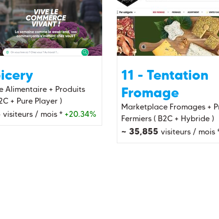
picery
11 - Tentation
Fromage
 Alimentaire + Produits
2C + Pure Player )
Marketplace Fromages + P
8
visiteurs / mois *
+20.34%
Fermiers ( B2C + Hybride )
~ 35,855
visiteurs / mois 