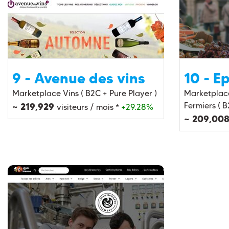
9 - Avenue des vins
10 - E
Marketplace Vins ( B2C + Pure Player )
Marketplace
~ 219,929
Fermiers ( B
visiteurs / mois *
+29.28%
~ 209,00