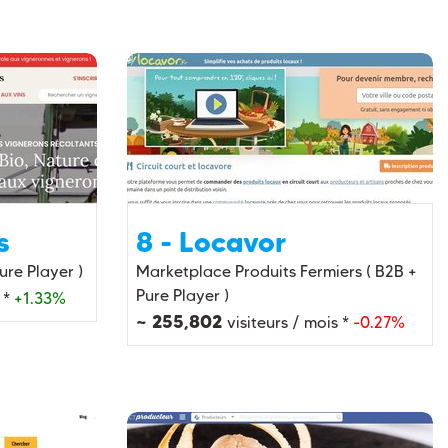
s
8 - Locavor
ure Player )
Marketplace Produits Fermiers ( B2B +
Pure Player )
 *
+1.33%
~ 255,802
visiteurs / mois *
-0.27%