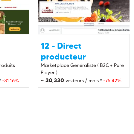
12 - Direct
producteur
roduits
Marketplace Généraliste ( B2C + Pure
Player )
~ 30,330
*
-31.16%
visiteurs / mois *
-75.42%