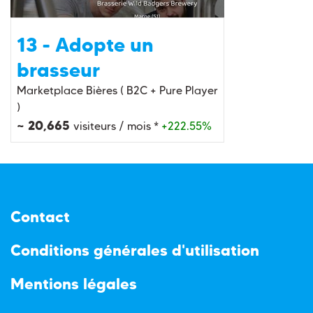
13 - Adopte un
brasseur
Marketplace Bières ( B2C + Pure Player
)
~ 20,665
visiteurs / mois *
+222.55%
Contact
Conditions générales d'utilisation
Mentions légales