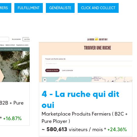
IERS
FULFILLMENT
GÉNÉRALISTE
CLICK AND COLLECT
4 - La ruche qui dit
oui
 B2B + Pure
Marketplace Produits Fermiers ( B2C +
 *
+16.87%
Pure Player )
~ 580,613
visiteurs / mois *
+24.36%