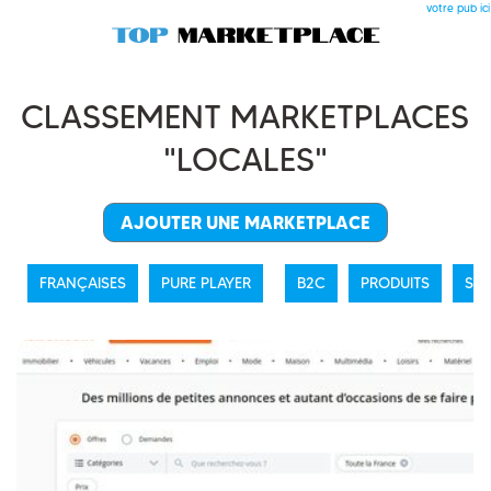
votre pub ici
CLASSEMENT MARKETPLACES
"LOCALES"
AJOUTER UNE MARKETPLACE
FRANÇAISES
PURE PLAYER
B2C
PRODUITS
SER